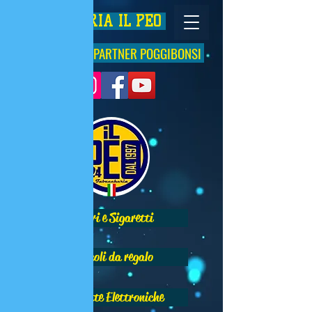
TABACCHERIA IL PEO
IQOS PREMIUM PARTNER POGGIBONSI
Sigari e Sigaretti
Articoli da regalo
Sigarette Elettroniche